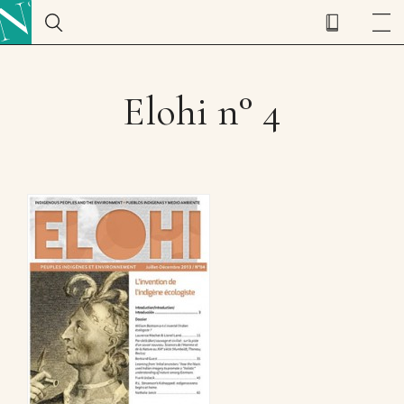
Elohi n° 4