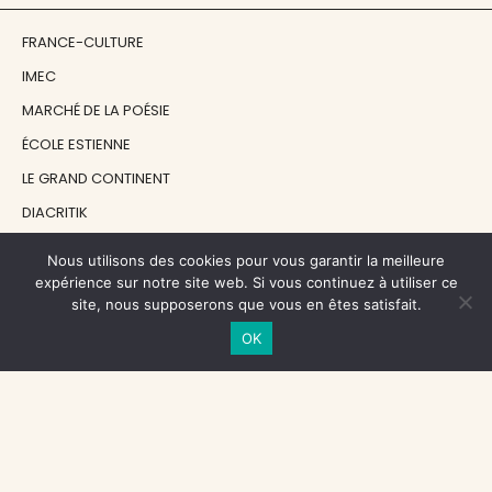
FRANCE-CULTURE
IMEC
MARCHÉ DE LA POÉSIE
ÉCOLE ESTIENNE
LE GRAND CONTINENT
DIACRITIK
EN ATTENDANT NADEAU
Nous utilisons des cookies pour vous garantir la meilleure
expérience sur notre site web. Si vous continuez à utiliser ce
site, nous supposerons que vous en êtes satisfait.
NOS SOUTIENS
OK
CENTRE NATIONAL DU LIVRE
RÉGION ÎLE-DE-FRANCE
MAIRIE PARIS CENTRE
FONDATION FMSH