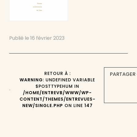
Publié le
16 février 2023
RETOUR À :
PARTAGER 
WARNING
: UNDEFINED VARIABLE
$POSTTYPEHUM IN
/HOME/ENTREVB/WWW/WP-
CONTENT/THEMES/ENTREVUES-
NEW/SINGLE.PHP
ON LINE
147