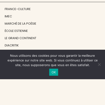
FRANCE-CULTURE
IMEC
MARCHÉ DE LA POÉSIE
ÉCOLE ESTIENNE
LE GRAND CONTINENT
DIACRITIK
EN ATTENDANT NADEAU
Nous utilisons des cookies pour vous garantir la meilleure
expérience sur notre site web. Si vous continuez à utiliser ce
site, nous supposerons que vous en êtes satisfait.
NOS SOUTIENS
OK
CENTRE NATIONAL DU LIVRE
RÉGION ÎLE-DE-FRANCE
MAIRIE PARIS CENTRE
FONDATION FMSH