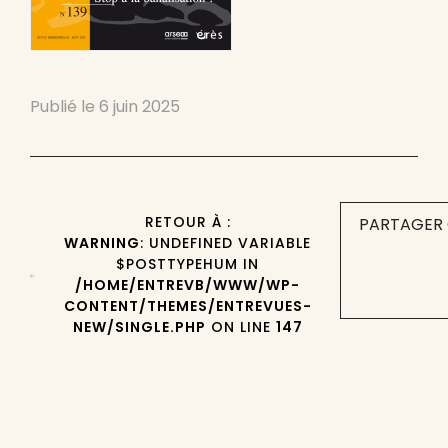
Publié le
6 juin 2025
RETOUR À :
PARTAGER 
WARNING
: UNDEFINED VARIABLE
$POSTTYPEHUM IN
/HOME/ENTREVB/WWW/WP-
CONTENT/THEMES/ENTREVUES-
NEW/SINGLE.PHP
ON LINE
147