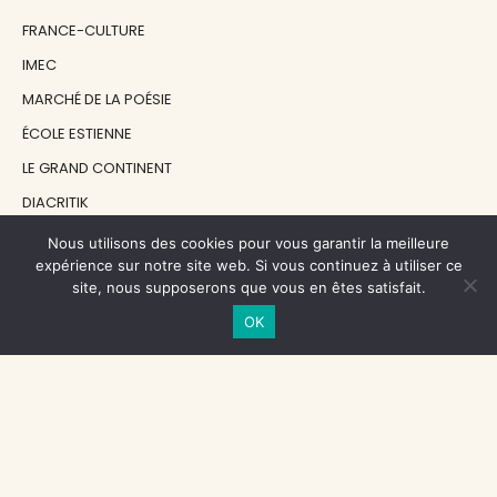
FRANCE-CULTURE
IMEC
MARCHÉ DE LA POÉSIE
ÉCOLE ESTIENNE
LE GRAND CONTINENT
DIACRITIK
EN ATTENDANT NADEAU
Nous utilisons des cookies pour vous garantir la meilleure
expérience sur notre site web. Si vous continuez à utiliser ce
site, nous supposerons que vous en êtes satisfait.
NOS SOUTIENS
OK
CENTRE NATIONAL DU LIVRE
RÉGION ÎLE-DE-FRANCE
MAIRIE PARIS CENTRE
FONDATION FMSH