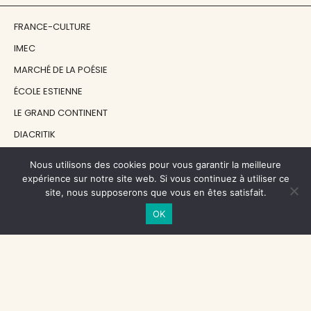
FRANCE-CULTURE
IMEC
MARCHÉ DE LA POÉSIE
ÉCOLE ESTIENNE
LE GRAND CONTINENT
DIACRITIK
EN ATTENDANT NADEAU
Nous utilisons des cookies pour vous garantir la meilleure
expérience sur notre site web. Si vous continuez à utiliser ce
site, nous supposerons que vous en êtes satisfait.
NOS SOUTIENS
OK
CENTRE NATIONAL DU LIVRE
RÉGION ÎLE-DE-FRANCE
MAIRIE PARIS CENTRE
FONDATION FMSH