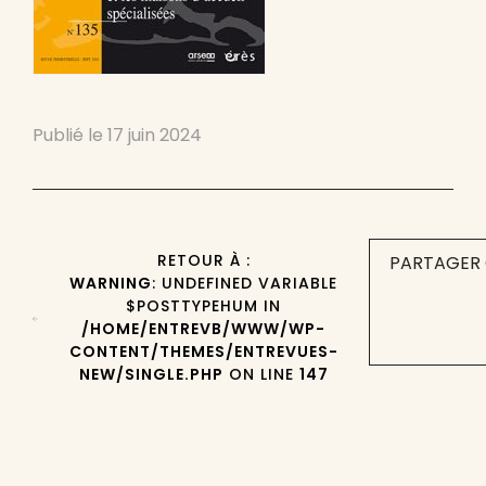
Publié le
17 juin 2024
RETOUR À :
PARTAGER 
WARNING
: UNDEFINED VARIABLE
$POSTTYPEHUM IN
/HOME/ENTREVB/WWW/WP-
CONTENT/THEMES/ENTREVUES-
NEW/SINGLE.PHP
ON LINE
147