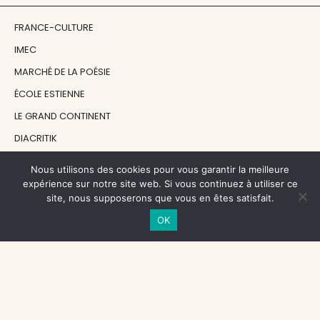
FRANCE-CULTURE
IMEC
MARCHÉ DE LA POÉSIE
ÉCOLE ESTIENNE
LE GRAND CONTINENT
DIACRITIK
EN ATTENDANT NADEAU
Nous utilisons des cookies pour vous garantir la meilleure
expérience sur notre site web. Si vous continuez à utiliser ce
site, nous supposerons que vous en êtes satisfait.
NOS SOUTIENS
OK
CENTRE NATIONAL DU LIVRE
RÉGION ÎLE-DE-FRANCE
MAIRIE PARIS CENTRE
FONDATION FMSH