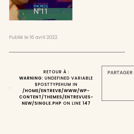
Publié le
16 avril 2022
RETOUR À :
PARTAGER 
WARNING
: UNDEFINED VARIABLE
$POSTTYPEHUM IN
/HOME/ENTREVB/WWW/WP-
CONTENT/THEMES/ENTREVUES-
NEW/SINGLE.PHP
ON LINE
147