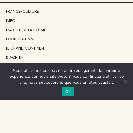
FRANCE-CULTURE
IMEC
MARCHÉ DE LA POÉSIE
ÉCOLE ESTIENNE
LE GRAND CONTINENT
DIACRITIK
EN ATTENDANT NADEAU
Nous utilisons des cookies pour vous garantir la meilleure
expérience sur notre site web. Si vous continuez à utiliser ce
site, nous supposerons que vous en êtes satisfait.
NOS SOUTIENS
OK
CENTRE NATIONAL DU LIVRE
RÉGION ÎLE-DE-FRANCE
MAIRIE PARIS CENTRE
FONDATION FMSH