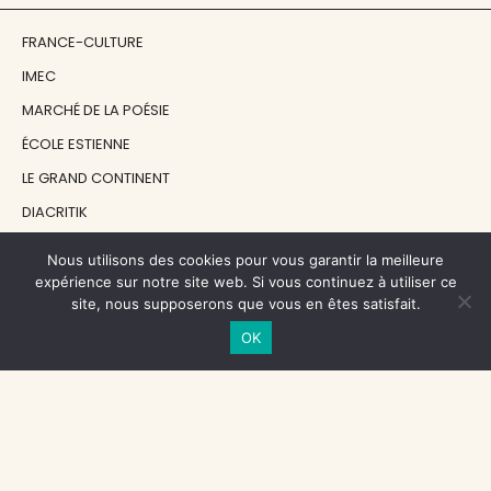
FRANCE-CULTURE
IMEC
MARCHÉ DE LA POÉSIE
ÉCOLE ESTIENNE
LE GRAND CONTINENT
DIACRITIK
EN ATTENDANT NADEAU
Nous utilisons des cookies pour vous garantir la meilleure
expérience sur notre site web. Si vous continuez à utiliser ce
site, nous supposerons que vous en êtes satisfait.
NOS SOUTIENS
OK
CENTRE NATIONAL DU LIVRE
RÉGION ÎLE-DE-FRANCE
MAIRIE PARIS CENTRE
FONDATION FMSH