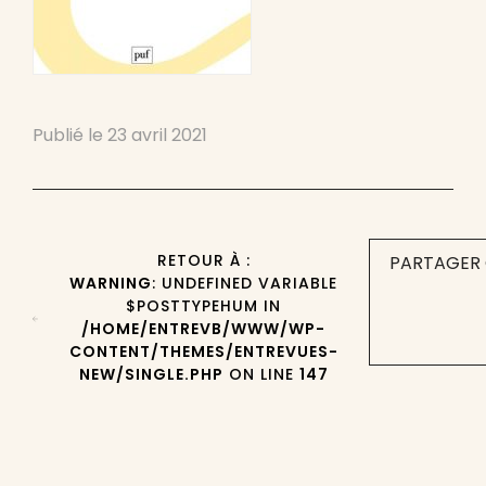
Publié le
23 avril 2021
RETOUR À :
PARTAGER 
WARNING
: UNDEFINED VARIABLE
$POSTTYPEHUM IN
/HOME/ENTREVB/WWW/WP-
CONTENT/THEMES/ENTREVUES-
NEW/SINGLE.PHP
ON LINE
147