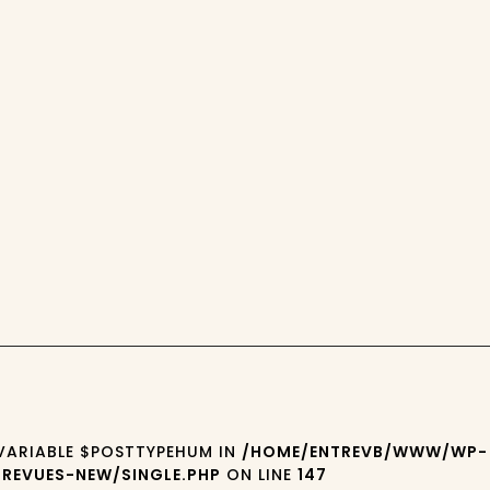
 VARIABLE $POSTTYPEHUM IN
/HOME/ENTREVB/WWW/WP-
REVUES-NEW/SINGLE.PHP
ON LINE
147