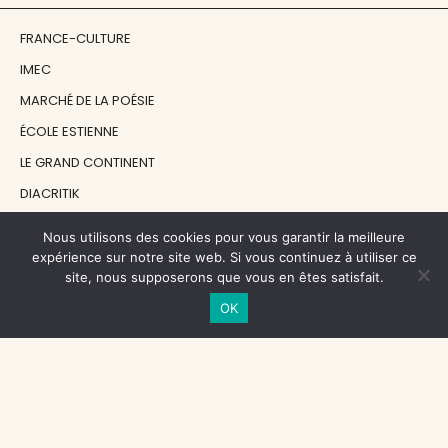
FRANCE-CULTURE
IMEC
MARCHÉ DE LA POÉSIE
ÉCOLE ESTIENNE
LE GRAND CONTINENT
DIACRITIK
EN ATTENDANT NADEAU
Nous utilisons des cookies pour vous garantir la meilleure
expérience sur notre site web. Si vous continuez à utiliser ce
site, nous supposerons que vous en êtes satisfait.
NOS SOUTIENS
OK
CENTRE NATIONAL DU LIVRE
RÉGION ÎLE-DE-FRANCE
MAIRIE PARIS CENTRE
FONDATION FMSH