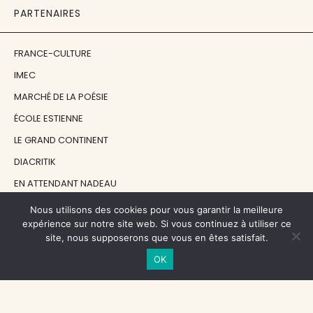
PARTENAIRES
FRANCE-CULTURE
IMEC
MARCHÉ DE LA POÉSIE
ÉCOLE ESTIENNE
LE GRAND CONTINENT
DIACRITIK
EN ATTENDANT NADEAU
Nous utilisons des cookies pour vous garantir la meilleure
NOS SOUTIENS
expérience sur notre site web. Si vous continuez à utiliser ce
site, nous supposerons que vous en êtes satisfait.
OK
CENTRE NATIONAL DU LIVRE
RÉGION ÎLE-DE-FRANCE
MAIRIE PARIS CENTRE