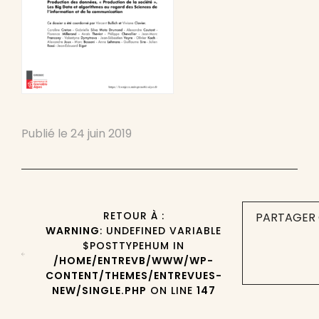
Publié le
24 juin 2019
RETOUR À :
PARTAGER 
WARNING
: UNDEFINED VARIABLE
$POSTTYPEHUM IN
/HOME/ENTREVB/WWW/WP-
CONTENT/THEMES/ENTREVUES-
NEW/SINGLE.PHP
ON LINE
147