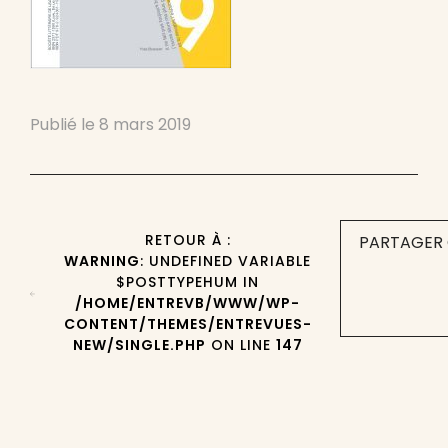
Publié le
8 mars 2019
RETOUR À :
PARTAGER 
WARNING
: UNDEFINED VARIABLE
$POSTTYPEHUM IN
/HOME/ENTREVB/WWW/WP-
CONTENT/THEMES/ENTREVUES-
NEW/SINGLE.PHP
ON LINE
147