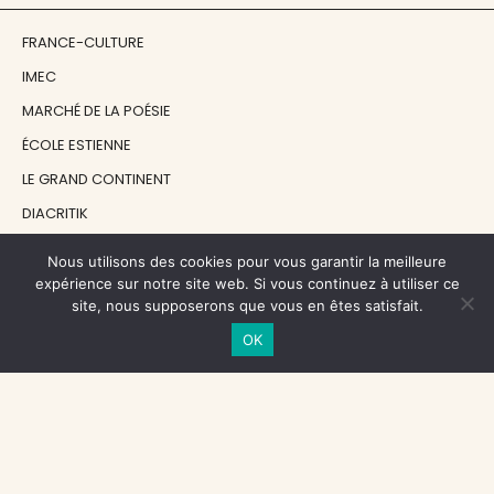
FRANCE-CULTURE
IMEC
MARCHÉ DE LA POÉSIE
ÉCOLE ESTIENNE
LE GRAND CONTINENT
DIACRITIK
EN ATTENDANT NADEAU
Nous utilisons des cookies pour vous garantir la meilleure
expérience sur notre site web. Si vous continuez à utiliser ce
site, nous supposerons que vous en êtes satisfait.
NOS SOUTIENS
OK
CENTRE NATIONAL DU LIVRE
RÉGION ÎLE-DE-FRANCE
MAIRIE PARIS CENTRE
FONDATION FMSH