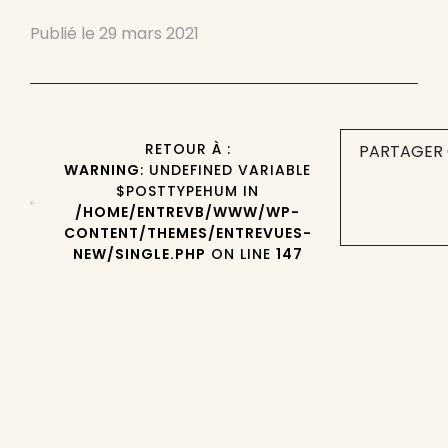
Publié le
29 mars 2021
RETOUR À :
PARTAGER 
WARNING
: UNDEFINED VARIABLE
$POSTTYPEHUM IN
/HOME/ENTREVB/WWW/WP-
CONTENT/THEMES/ENTREVUES-
NEW/SINGLE.PHP
ON LINE
147