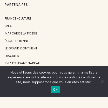
PARTENAIRES
FRANCE-CULTURE
IMEC
MARCHÉ DE LA POÉSIE
ÉCOLE ESTIENNE
LE GRAND CONTINENT
DIACRITIK
EN ATTENDANT NADEAU
Nous utilisons des cookies pour vous garantir la meilleure
NOS SOUTIENS
expérience sur notre site web. Si vous continuez à utiliser ce
site, nous supposerons que vous en êtes satisfait.
OK
CENTRE NATIONAL DU LIVRE
RÉGION ÎLE-DE-FRANCE
MAIRIE PARIS CENTRE