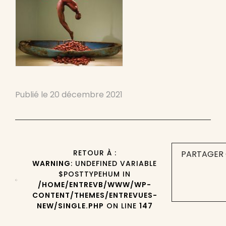
Publié le
20 décembre 2021
RETOUR À :
PARTAGER 
WARNING
: UNDEFINED VARIABLE
$POSTTYPEHUM IN
/HOME/ENTREVB/WWW/WP-
CONTENT/THEMES/ENTREVUES-
NEW/SINGLE.PHP
ON LINE
147