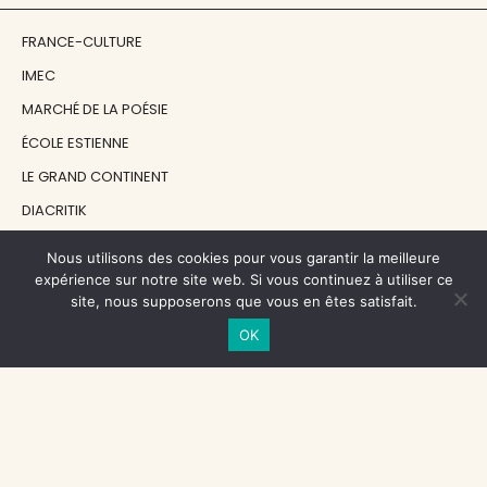
FRANCE-CULTURE
IMEC
MARCHÉ DE LA POÉSIE
ÉCOLE ESTIENNE
LE GRAND CONTINENT
DIACRITIK
EN ATTENDANT NADEAU
Nous utilisons des cookies pour vous garantir la meilleure
expérience sur notre site web. Si vous continuez à utiliser ce
site, nous supposerons que vous en êtes satisfait.
NOS SOUTIENS
OK
CENTRE NATIONAL DU LIVRE
RÉGION ÎLE-DE-FRANCE
MAIRIE PARIS CENTRE
FONDATION FMSH