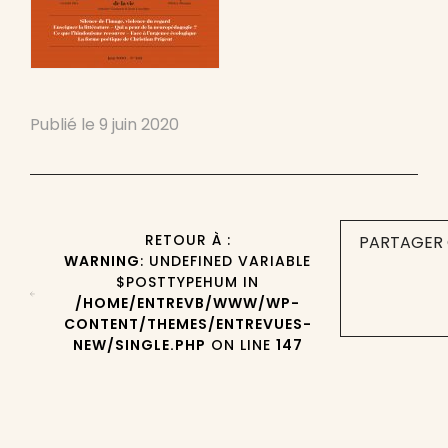
Publié le
9 juin 2020
RETOUR À :
PARTAGER 
WARNING
: UNDEFINED VARIABLE
$POSTTYPEHUM IN
/HOME/ENTREVB/WWW/WP-
CONTENT/THEMES/ENTREVUES-
NEW/SINGLE.PHP
ON LINE
147