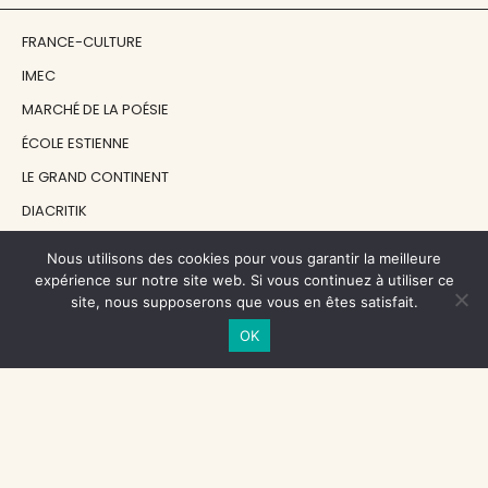
FRANCE-CULTURE
IMEC
MARCHÉ DE LA POÉSIE
ÉCOLE ESTIENNE
LE GRAND CONTINENT
DIACRITIK
EN ATTENDANT NADEAU
Nous utilisons des cookies pour vous garantir la meilleure
expérience sur notre site web. Si vous continuez à utiliser ce
site, nous supposerons que vous en êtes satisfait.
NOS SOUTIENS
OK
CENTRE NATIONAL DU LIVRE
RÉGION ÎLE-DE-FRANCE
MAIRIE PARIS CENTRE
FONDATION FMSH