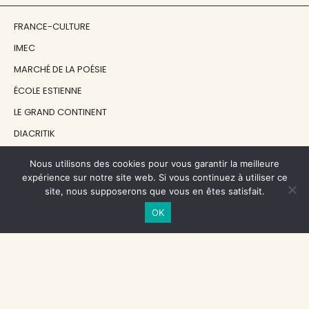
FRANCE-CULTURE
IMEC
MARCHÉ DE LA POÉSIE
ÉCOLE ESTIENNE
LE GRAND CONTINENT
DIACRITIK
EN ATTENDANT NADEAU
Nous utilisons des cookies pour vous garantir la meilleure
expérience sur notre site web. Si vous continuez à utiliser ce
site, nous supposerons que vous en êtes satisfait.
NOS SOUTIENS
OK
CENTRE NATIONAL DU LIVRE
RÉGION ÎLE-DE-FRANCE
MAIRIE PARIS CENTRE
FONDATION FMSH