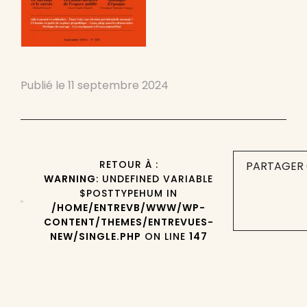
Publié le
11 septembre 2024
RETOUR À :
PARTAGER 
WARNING
: UNDEFINED VARIABLE
$POSTTYPEHUM IN
/HOME/ENTREVB/WWW/WP-
CONTENT/THEMES/ENTREVUES-
NEW/SINGLE.PHP
ON LINE
147