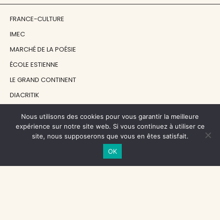
FRANCE-CULTURE
IMEC
MARCHÉ DE LA POÉSIE
ÉCOLE ESTIENNE
LE GRAND CONTINENT
DIACRITIK
EN ATTENDANT NADEAU
Nous utilisons des cookies pour vous garantir la meilleure
expérience sur notre site web. Si vous continuez à utiliser ce
site, nous supposerons que vous en êtes satisfait.
NOS SOUTIENS
OK
CENTRE NATIONAL DU LIVRE
RÉGION ÎLE-DE-FRANCE
MAIRIE PARIS CENTRE
FONDATION FMSH