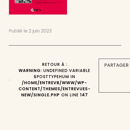
Publié le
2 juin 2023
RETOUR À :
PARTAGER 
WARNING
: UNDEFINED VARIABLE
$POSTTYPEHUM IN
/HOME/ENTREVB/WWW/WP-
CONTENT/THEMES/ENTREVUES-
NEW/SINGLE.PHP
ON LINE
147