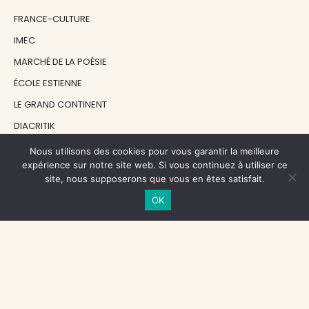
FRANCE-CULTURE
IMEC
MARCHÉ DE LA POÉSIE
ÉCOLE ESTIENNE
LE GRAND CONTINENT
DIACRITIK
EN ATTENDANT NADEAU
Nous utilisons des cookies pour vous garantir la meilleure
expérience sur notre site web. Si vous continuez à utiliser ce
site, nous supposerons que vous en êtes satisfait.
NOS SOUTIENS
OK
CENTRE NATIONAL DU LIVRE
RÉGION ÎLE-DE-FRANCE
MAIRIE PARIS CENTRE
FONDATION FMSH