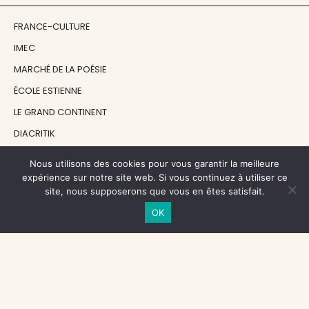
FRANCE-CULTURE
IMEC
MARCHÉ DE LA POÉSIE
ÉCOLE ESTIENNE
LE GRAND CONTINENT
DIACRITIK
EN ATTENDANT NADEAU
Nous utilisons des cookies pour vous garantir la meilleure
expérience sur notre site web. Si vous continuez à utiliser ce
site, nous supposerons que vous en êtes satisfait.
NOS SOUTIENS
OK
CENTRE NATIONAL DU LIVRE
RÉGION ÎLE-DE-FRANCE
MAIRIE PARIS CENTRE
FONDATION FMSH