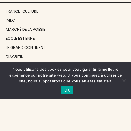
FRANCE-CULTURE
IMEC
MARCHÉ DE LA POÉSIE
ÉCOLE ESTIENNE
LE GRAND CONTINENT
DIACRITIK
EN ATTENDANT NADEAU
Nous utilisons des cookies pour vous garantir la meilleure
expérience sur notre site web. Si vous continuez à utiliser ce
site, nous supposerons que vous en êtes satisfait.
NOS SOUTIENS
OK
CENTRE NATIONAL DU LIVRE
RÉGION ÎLE-DE-FRANCE
MAIRIE PARIS CENTRE
FONDATION FMSH