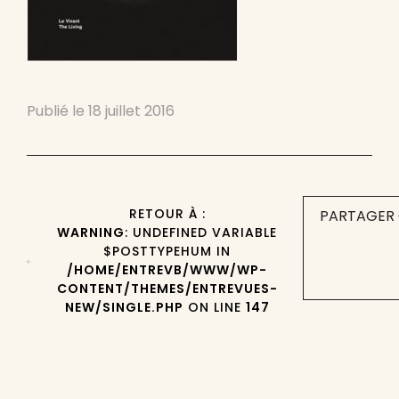
Publié le
18 juillet 2016
RETOUR À :
PARTAGER 
WARNING
: UNDEFINED VARIABLE
$POSTTYPEHUM IN
/HOME/ENTREVB/WWW/WP-
CONTENT/THEMES/ENTREVUES-
NEW/SINGLE.PHP
ON LINE
147