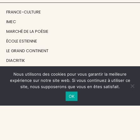
FRANCE-CULTURE
IMEC
MARCHÉ DE LA POÉSIE
ÉCOLE ESTIENNE
LE GRAND CONTINENT
DIACRITIK
EN ATTENDANT NADEAU
Nous utilisons des cookies pour vous garantir la meilleure
expérience sur notre site web. Si vous continuez à utiliser ce
site, nous supposerons que vous en êtes satisfait.
NOS SOUTIENS
OK
CENTRE NATIONAL DU LIVRE
RÉGION ÎLE-DE-FRANCE
MAIRIE PARIS CENTRE
FONDATION FMSH