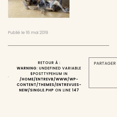
Publié le
16 mai 2019
RETOUR À :
PARTAGER 
WARNING
: UNDEFINED VARIABLE
$POSTTYPEHUM IN
/HOME/ENTREVB/WWW/WP-
CONTENT/THEMES/ENTREVUES-
NEW/SINGLE.PHP
ON LINE
147