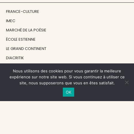
FRANCE-CULTURE
IMEC
MARCHÉ DE LA POÉSIE
ÉCOLE ESTIENNE
LE GRAND CONTINENT
DIACRITIK
EN ATTENDANT NADEAU
Nous utilisons des cookies pour vous garantir la meilleure
expérience sur notre site web. Si vous continuez à utiliser ce
site, nous supposerons que vous en êtes satisfait.
NOS SOUTIENS
OK
CENTRE NATIONAL DU LIVRE
RÉGION ÎLE-DE-FRANCE
MAIRIE PARIS CENTRE
FONDATION FMSH