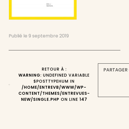
Publié le
9 septembre 2019
RETOUR À :
PARTAGER 
WARNING
: UNDEFINED VARIABLE
$POSTTYPEHUM IN
/HOME/ENTREVB/WWW/WP-
CONTENT/THEMES/ENTREVUES-
NEW/SINGLE.PHP
ON LINE
147