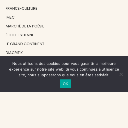
FRANCE-CULTURE
IMEC
MARCHÉ DE LA POÉSIE
ÉCOLE ESTIENNE
LE GRAND CONTINENT
DIACRITIK
EN ATTENDANT NADEAU
Nous utilisons des cookies pour vous garantir la meilleure
expérience sur notre site web. Si vous continuez à utiliser ce
site, nous supposerons que vous en êtes satisfait.
NOS SOUTIENS
OK
CENTRE NATIONAL DU LIVRE
RÉGION ÎLE-DE-FRANCE
MAIRIE PARIS CENTRE
FONDATION FMSH