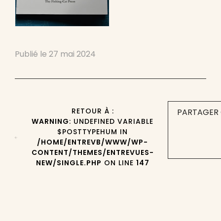
Publié le
27 mai 2024
RETOUR À :
PARTAGER 
WARNING
: UNDEFINED VARIABLE
$POSTTYPEHUM IN
/HOME/ENTREVB/WWW/WP-
CONTENT/THEMES/ENTREVUES-
NEW/SINGLE.PHP
ON LINE
147