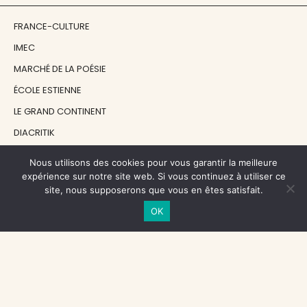
FRANCE-CULTURE
IMEC
MARCHÉ DE LA POÉSIE
ÉCOLE ESTIENNE
LE GRAND CONTINENT
DIACRITIK
EN ATTENDANT NADEAU
Nous utilisons des cookies pour vous garantir la meilleure
expérience sur notre site web. Si vous continuez à utiliser ce
site, nous supposerons que vous en êtes satisfait.
NOS SOUTIENS
OK
CENTRE NATIONAL DU LIVRE
RÉGION ÎLE-DE-FRANCE
MAIRIE PARIS CENTRE
FONDATION FMSH