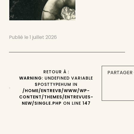
Publié le
1 juillet 2026
RETOUR À :
PARTAGER 
WARNING
: UNDEFINED VARIABLE
$POSTTYPEHUM IN
/HOME/ENTREVB/WWW/WP-
CONTENT/THEMES/ENTREVUES-
NEW/SINGLE.PHP
ON LINE
147