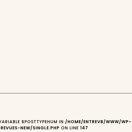
 VARIABLE $POSTTYPEHUM IN
/HOME/ENTREVB/WWW/WP-
REVUES-NEW/SINGLE.PHP
ON LINE
147