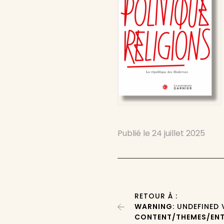
Publié le
24 juillet 2025
RETOUR À :
WARNING
: UNDEFINED
CONTENT/THEMES/ENT