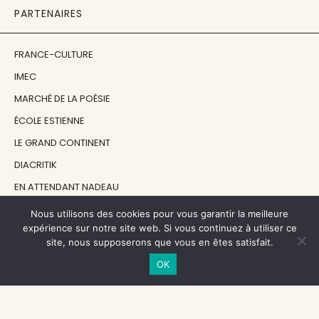
PARTENAIRES
FRANCE-CULTURE
IMEC
MARCHÉ DE LA POÉSIE
ÉCOLE ESTIENNE
LE GRAND CONTINENT
DIACRITIK
EN ATTENDANT NADEAU
Nous utilisons des cookies pour vous garantir la meilleure
NOS SOUTIENS
expérience sur notre site web. Si vous continuez à utiliser ce
site, nous supposerons que vous en êtes satisfait.
OK
CENTRE NATIONAL DU LIVRE
RÉGION ÎLE-DE-FRANCE
MAIRIE PARIS CENTRE