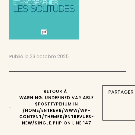
Publié le
23 octobre 2025
RETOUR À :
PARTAGER 
WARNING
: UNDEFINED VARIABLE
$POSTTYPEHUM IN
/HOME/ENTREVB/WWW/WP-
CONTENT/THEMES/ENTREVUES-
NEW/SINGLE.PHP
ON LINE
147