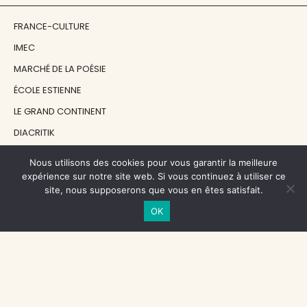
FRANCE-CULTURE
IMEC
MARCHÉ DE LA POÉSIE
ÉCOLE ESTIENNE
LE GRAND CONTINENT
DIACRITIK
EN ATTENDANT NADEAU
Nous utilisons des cookies pour vous garantir la meilleure
expérience sur notre site web. Si vous continuez à utiliser ce
site, nous supposerons que vous en êtes satisfait.
NOS SOUTIENS
OK
CENTRE NATIONAL DU LIVRE
RÉGION ÎLE-DE-FRANCE
MAIRIE PARIS CENTRE
FONDATION FMSH