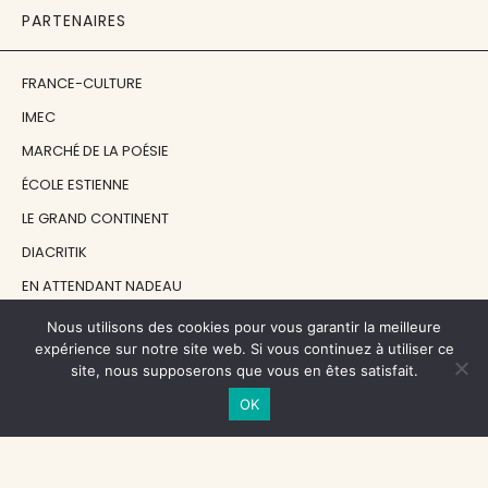
PARTENAIRES
FRANCE-CULTURE
IMEC
MARCHÉ DE LA POÉSIE
ÉCOLE ESTIENNE
LE GRAND CONTINENT
DIACRITIK
EN ATTENDANT NADEAU
Nous utilisons des cookies pour vous garantir la meilleure
NOS SOUTIENS
expérience sur notre site web. Si vous continuez à utiliser ce
site, nous supposerons que vous en êtes satisfait.
OK
CENTRE NATIONAL DU LIVRE
RÉGION ÎLE-DE-FRANCE
MAIRIE PARIS CENTRE