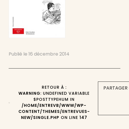
Publié le
16 décembre 2014
RETOUR À :
PARTAGER 
WARNING
: UNDEFINED VARIABLE
$POSTTYPEHUM IN
/HOME/ENTREVB/WWW/WP-
CONTENT/THEMES/ENTREVUES-
NEW/SINGLE.PHP
ON LINE
147