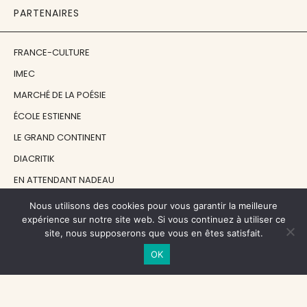
PARTENAIRES
FRANCE-CULTURE
IMEC
MARCHÉ DE LA POÉSIE
ÉCOLE ESTIENNE
LE GRAND CONTINENT
DIACRITIK
EN ATTENDANT NADEAU
Nous utilisons des cookies pour vous garantir la meilleure
NOS SOUTIENS
expérience sur notre site web. Si vous continuez à utiliser ce
site, nous supposerons que vous en êtes satisfait.
OK
CENTRE NATIONAL DU LIVRE
RÉGION ÎLE-DE-FRANCE
MAIRIE PARIS CENTRE