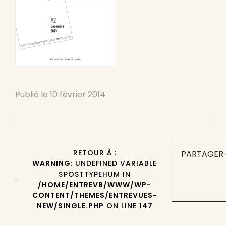
Publié le
10 février 2014
RETOUR À :
PARTAGER 
WARNING
: UNDEFINED VARIABLE
$POSTTYPEHUM IN
/HOME/ENTREVB/WWW/WP-
CONTENT/THEMES/ENTREVUES-
NEW/SINGLE.PHP
ON LINE
147