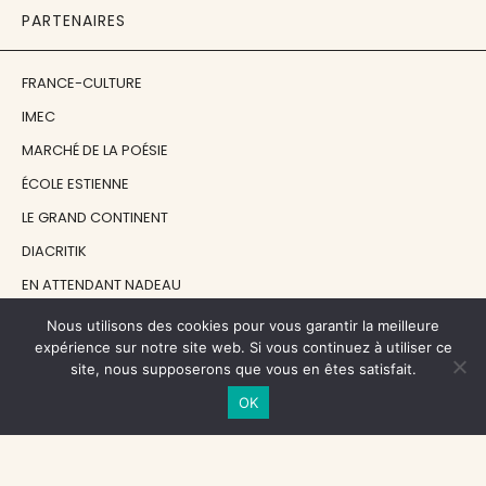
PARTENAIRES
FRANCE-CULTURE
IMEC
MARCHÉ DE LA POÉSIE
ÉCOLE ESTIENNE
LE GRAND CONTINENT
DIACRITIK
EN ATTENDANT NADEAU
Nous utilisons des cookies pour vous garantir la meilleure
NOS SOUTIENS
expérience sur notre site web. Si vous continuez à utiliser ce
site, nous supposerons que vous en êtes satisfait.
OK
CENTRE NATIONAL DU LIVRE
RÉGION ÎLE-DE-FRANCE
MAIRIE PARIS CENTRE