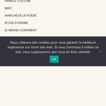
FRANCE-CULTURE
IMEC
MARCHÉ DE LA POÉSIE
ÉCOLE ESTIENNE
LE GRAND CONTINENT
DIACRITIK
Nous utilisons des cookies pour vous garantir la meilleure
EN ATTENDANT NADEAU
expérience sur notre site web. Si vous continuez à utiliser ce
site, nous supposerons que vous en êtes satisfait.
NOS SOUTIENS
OK
CENTRE NATIONAL DU LIVRE
RÉGION ÎLE-DE-FRANCE
MAIRIE PARIS CENTRE
FONDATION FMSH
FONDATION JAN MICHALSKI