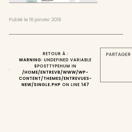
Publié le
16 janvier 2018
RETOUR À :
PARTAGER 
WARNING
: UNDEFINED VARIABLE
$POSTTYPEHUM IN
/HOME/ENTREVB/WWW/WP-
CONTENT/THEMES/ENTREVUES-
NEW/SINGLE.PHP
ON LINE
147