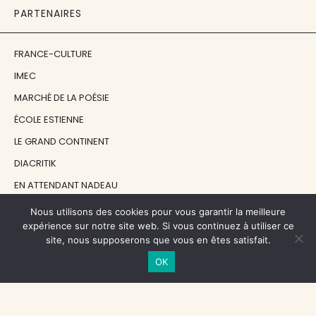
PARTENAIRES
FRANCE-CULTURE
IMEC
MARCHÉ DE LA POÉSIE
ÉCOLE ESTIENNE
LE GRAND CONTINENT
DIACRITIK
EN ATTENDANT NADEAU
Nous utilisons des cookies pour vous garantir la meilleure
NOS SOUTIENS
expérience sur notre site web. Si vous continuez à utiliser ce
site, nous supposerons que vous en êtes satisfait.
OK
CENTRE NATIONAL DU LIVRE
RÉGION ÎLE-DE-FRANCE
MAIRIE PARIS CENTRE