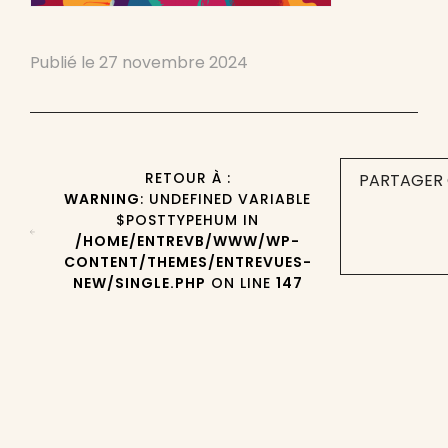
Publié le
27 novembre 2024
RETOUR À :
PARTAGER 
WARNING
: UNDEFINED VARIABLE
$POSTTYPEHUM IN
/HOME/ENTREVB/WWW/WP-
CONTENT/THEMES/ENTREVUES-
NEW/SINGLE.PHP
ON LINE
147