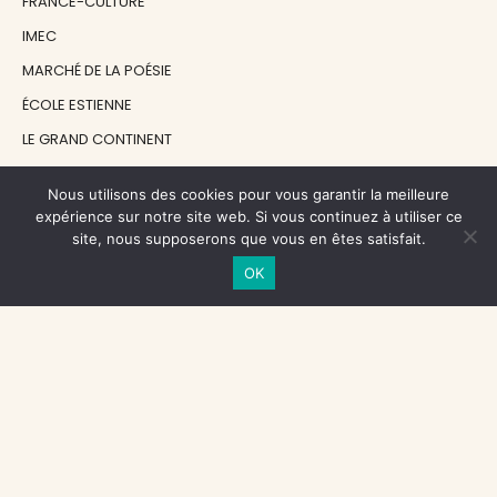
FRANCE-CULTURE
IMEC
MARCHÉ DE LA POÉSIE
ÉCOLE ESTIENNE
LE GRAND CONTINENT
DIACRITIK
Nous utilisons des cookies pour vous garantir la meilleure
EN ATTENDANT NADEAU
expérience sur notre site web. Si vous continuez à utiliser ce
site, nous supposerons que vous en êtes satisfait.
NOS SOUTIENS
OK
CENTRE NATIONAL DU LIVRE
RÉGION ÎLE-DE-FRANCE
MAIRIE PARIS CENTRE
FONDATION FMSH
FONDATION JAN MICHALSKI