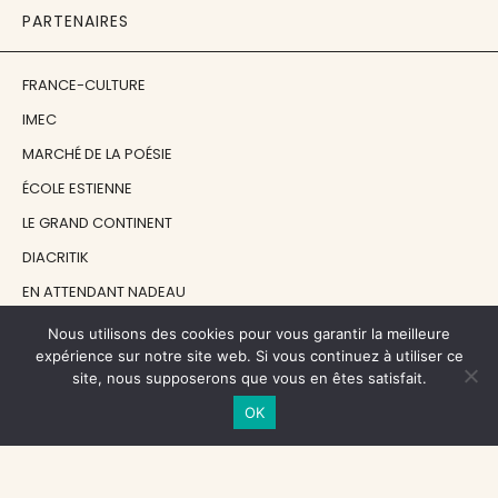
PARTENAIRES
FRANCE-CULTURE
IMEC
MARCHÉ DE LA POÉSIE
ÉCOLE ESTIENNE
LE GRAND CONTINENT
DIACRITIK
EN ATTENDANT NADEAU
Nous utilisons des cookies pour vous garantir la meilleure
NOS SOUTIENS
expérience sur notre site web. Si vous continuez à utiliser ce
site, nous supposerons que vous en êtes satisfait.
OK
CENTRE NATIONAL DU LIVRE
RÉGION ÎLE-DE-FRANCE
MAIRIE PARIS CENTRE