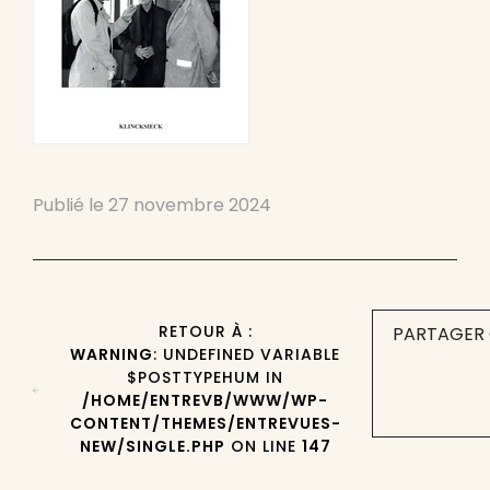
Publié le
27 novembre 2024
RETOUR À :
PARTAGER 
WARNING
: UNDEFINED VARIABLE
$POSTTYPEHUM IN
/HOME/ENTREVB/WWW/WP-
CONTENT/THEMES/ENTREVUES-
NEW/SINGLE.PHP
ON LINE
147