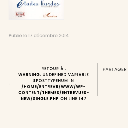
Publié le
17 décembre 2014
RETOUR À :
PARTAGER 
WARNING
: UNDEFINED VARIABLE
$POSTTYPEHUM IN
/HOME/ENTREVB/WWW/WP-
CONTENT/THEMES/ENTREVUES-
NEW/SINGLE.PHP
ON LINE
147