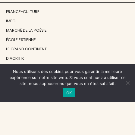
FRANCE-CULTURE
IMEC
MARCHÉ DE LA POÉSIE
ÉCOLE ESTIENNE
LE GRAND CONTINENT
DIACRITIK
EN ATTENDANT NADEAU
Nous utilisons des cookies pour vous garantir la meilleure
expérience sur notre site web. Si vous continuez à utiliser ce
site, nous supposerons que vous en êtes satisfait.
NOS SOUTIENS
OK
CENTRE NATIONAL DU LIVRE
RÉGION ÎLE-DE-FRANCE
MAIRIE PARIS CENTRE
FONDATION FMSH