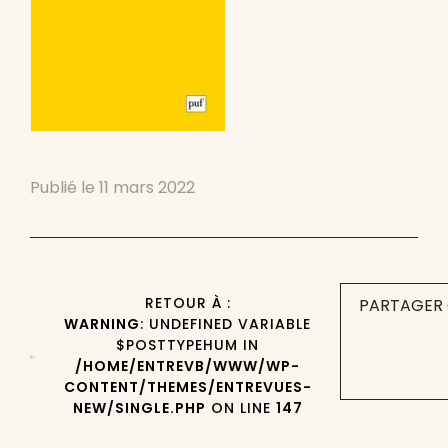
Publié le
11 mars 2022
RETOUR À :
PARTAGER 
WARNING
: UNDEFINED VARIABLE
$POSTTYPEHUM IN
/HOME/ENTREVB/WWW/WP-
CONTENT/THEMES/ENTREVUES-
NEW/SINGLE.PHP
ON LINE
147