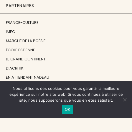
PARTENAIRES
FRANCE-CULTURE
IMEC
MARCHÉ DE LA POÉSIE
ÉCOLE ESTIENNE
LE GRAND CONTINENT
DIACRITIK
EN ATTENDANT NADEAU
Nous utilisons des cookies pour vous garantir la meilleure
NOS SOUTIENS
expérience sur notre site web. Si vous continuez à utiliser ce
site, nous supposerons que vous en êtes satisfait.
OK
CENTRE NATIONAL DU LIVRE
RÉGION ÎLE-DE-FRANCE
MAIRIE PARIS CENTRE