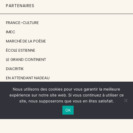
PARTENAIRES
FRANCE-CULTURE
IMEC
MARCHÉ DE LA POÉSIE
ÉCOLE ESTIENNE
LE GRAND CONTINENT
DIACRITIK
EN ATTENDANT NADEAU
Nous utilisons des cookies pour vous garantir la meilleure
NOS SOUTIENS
expérience sur notre site web. Si vous continuez à utiliser ce
site, nous supposerons que vous en êtes satisfait.
OK
CENTRE NATIONAL DU LIVRE
RÉGION ÎLE-DE-FRANCE
MAIRIE PARIS CENTRE