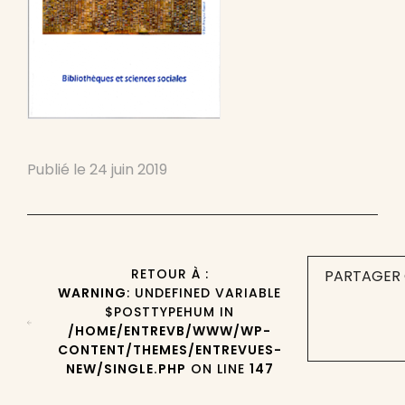
Publié le
24 juin 2019
RETOUR À :
PARTAGER 
WARNING
: UNDEFINED VARIABLE
$POSTTYPEHUM IN
/HOME/ENTREVB/WWW/WP-
CONTENT/THEMES/ENTREVUES-
NEW/SINGLE.PHP
ON LINE
147