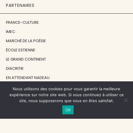
PARTENAIRES
FRANCE-CULTURE
IMEC
MARCHÉ DE LA POÉSIE
ÉCOLE ESTIENNE
LE GRAND CONTINENT
DIACRITIK
EN ATTENDANT NADEAU
Nous utilisons des cookies pour vous garantir la meilleure
NOS SOUTIENS
expérience sur notre site web. Si vous continuez à utiliser ce
site, nous supposerons que vous en êtes satisfait.
OK
CENTRE NATIONAL DU LIVRE
RÉGION ÎLE-DE-FRANCE
MAIRIE PARIS CENTRE