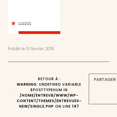
Publié le
13 février 2018
RETOUR À :
PARTAGER 
WARNING
: UNDEFINED VARIABLE
$POSTTYPEHUM IN
/HOME/ENTREVB/WWW/WP-
CONTENT/THEMES/ENTREVUES-
NEW/SINGLE.PHP
ON LINE
147