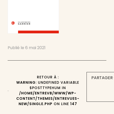
Publié le
6 mai 2021
RETOUR À :
PARTAGER 
WARNING
: UNDEFINED VARIABLE
$POSTTYPEHUM IN
/HOME/ENTREVB/WWW/WP-
CONTENT/THEMES/ENTREVUES-
NEW/SINGLE.PHP
ON LINE
147