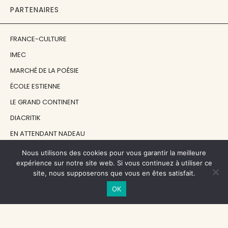
PARTENAIRES
FRANCE-CULTURE
IMEC
MARCHÉ DE LA POÉSIE
ÉCOLE ESTIENNE
LE GRAND CONTINENT
DIACRITIK
EN ATTENDANT NADEAU
Nous utilisons des cookies pour vous garantir la meilleure
NOS SOUTIENS
expérience sur notre site web. Si vous continuez à utiliser ce
site, nous supposerons que vous en êtes satisfait.
OK
CENTRE NATIONAL DU LIVRE
RÉGION ÎLE-DE-FRANCE
MAIRIE PARIS CENTRE