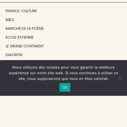
FRANCE-CULTURE
IMEC
MARCHÉ DE LA POÉSIE
ÉCOLE ESTIENNE
LE GRAND CONTINENT
DIACRITIK
EN ATTENDANT NADEAU
Nous utilisons des cookies pour vous garantir la meilleure
expérience sur notre site web. Si vous continuez à utiliser ce
site, nous supposerons que vous en êtes satisfait.
NOS SOUTIENS
OK
CENTRE NATIONAL DU LIVRE
RÉGION ÎLE-DE-FRANCE
MAIRIE PARIS CENTRE
FONDATION FMSH