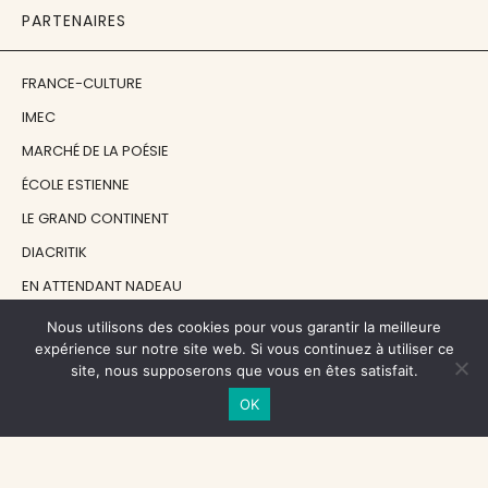
PARTENAIRES
FRANCE-CULTURE
IMEC
MARCHÉ DE LA POÉSIE
ÉCOLE ESTIENNE
LE GRAND CONTINENT
DIACRITIK
EN ATTENDANT NADEAU
Nous utilisons des cookies pour vous garantir la meilleure
NOS SOUTIENS
expérience sur notre site web. Si vous continuez à utiliser ce
site, nous supposerons que vous en êtes satisfait.
OK
CENTRE NATIONAL DU LIVRE
RÉGION ÎLE-DE-FRANCE
MAIRIE PARIS CENTRE