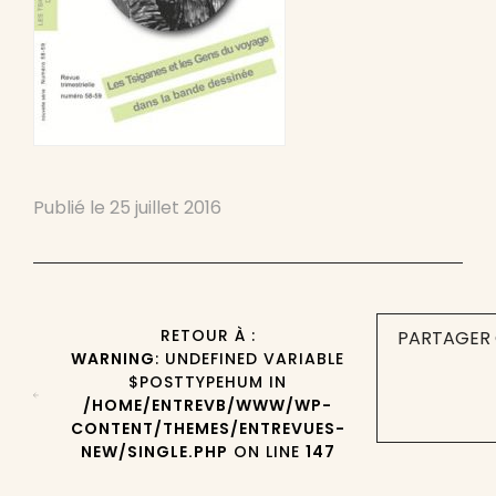
Publié le
25 juillet 2016
RETOUR À :
PARTAGER 
WARNING
: UNDEFINED VARIABLE
$POSTTYPEHUM IN
/HOME/ENTREVB/WWW/WP-
CONTENT/THEMES/ENTREVUES-
NEW/SINGLE.PHP
ON LINE
147