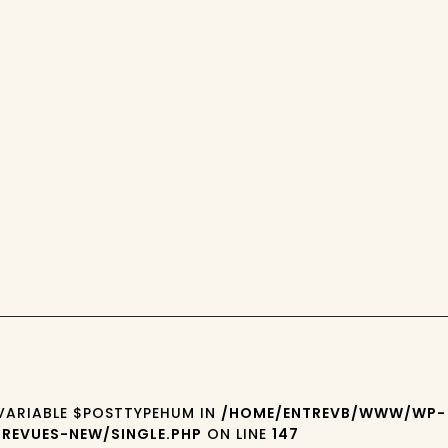
 VARIABLE $POSTTYPEHUM IN
/HOME/ENTREVB/WWW/WP-
REVUES-NEW/SINGLE.PHP
ON LINE
147