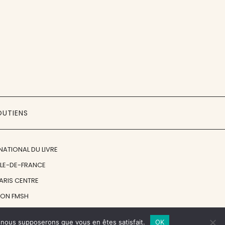
OUTIENS
NATIONAL DU LIVRE
ÎLE-DE-FRANCE
PARIS CENTRE
ION FMSH
ON JAN MICHALSKI
e, nous supposerons que vous en êtes satisfait.
OK
© 1998 - 2026, ENT'REVUES