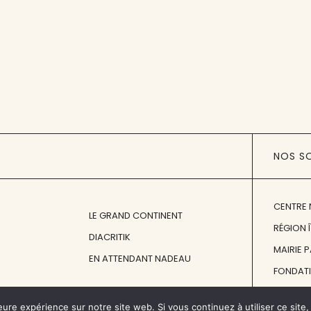
NOS S
CENTRE 
LE GRAND CONTINENT
RÉGION 
DIACRITIK
MAIRIE 
EN ATTENDANT NADEAU
FONDAT
FONDATI
eure expérience sur notre site web. Si vous continuez à utiliser ce sit