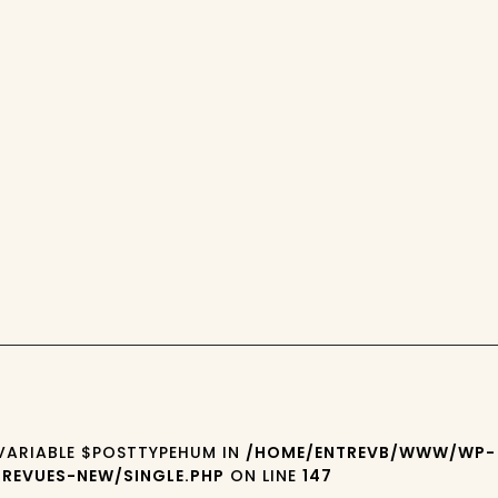
 VARIABLE $POSTTYPEHUM IN
/HOME/ENTREVB/WWW/WP-
REVUES-NEW/SINGLE.PHP
ON LINE
147