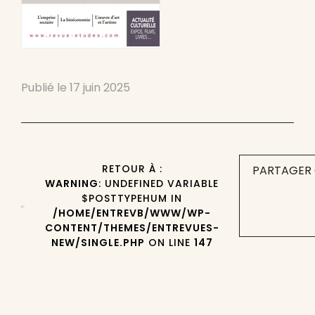
Publié le
17 juin 2025
RETOUR À :
PARTAGER 
WARNING
: UNDEFINED VARIABLE
$POSTTYPEHUM IN
/HOME/ENTREVB/WWW/WP-
CONTENT/THEMES/ENTREVUES-
NEW/SINGLE.PHP
ON LINE
147