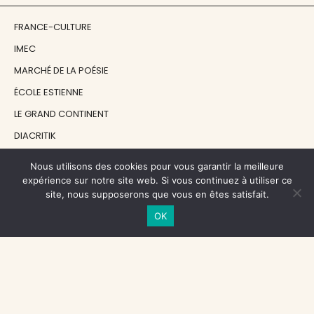
FRANCE-CULTURE
IMEC
MARCHÉ DE LA POÉSIE
ÉCOLE ESTIENNE
LE GRAND CONTINENT
DIACRITIK
EN ATTENDANT NADEAU
Nous utilisons des cookies pour vous garantir la meilleure
expérience sur notre site web. Si vous continuez à utiliser ce
site, nous supposerons que vous en êtes satisfait.
NOS SOUTIENS
OK
CENTRE NATIONAL DU LIVRE
RÉGION ÎLE-DE-FRANCE
MAIRIE PARIS CENTRE
FONDATION FMSH