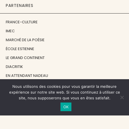
PARTENAIRES
FRANCE-CULTURE
IMEC
MARCHÉ DE LA POÉSIE
ÉCOLE ESTIENNE
LE GRAND CONTINENT
DIACRITIK
EN ATTENDANT NADEAU
Nous utilisons des cookies pour vous garantir la meilleure
NOS SOUTIENS
expérience sur notre site web. Si vous continuez à utiliser ce
site, nous supposerons que vous en êtes satisfait.
OK
CENTRE NATIONAL DU LIVRE
RÉGION ÎLE-DE-FRANCE
MAIRIE PARIS CENTRE