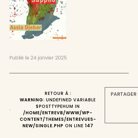
Publié le
24 janvier 2025
RETOUR À :
PARTAGER 
WARNING
: UNDEFINED VARIABLE
$POSTTYPEHUM IN
/HOME/ENTREVB/WWW/WP-
CONTENT/THEMES/ENTREVUES-
NEW/SINGLE.PHP
ON LINE
147