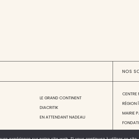
NOS S
CENTRE 
LE GRAND CONTINENT
RÉGION 
DIACRITIK
MAIRIE 
EN ATTENDANT NADEAU
FONDAT
FONDATI
eure expérience sur notre site web. Si vous continuez à utiliser ce sit