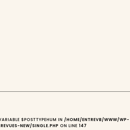
 VARIABLE $POSTTYPEHUM IN
/HOME/ENTREVB/WWW/WP-
REVUES-NEW/SINGLE.PHP
ON LINE
147