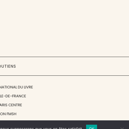
OUTIENS
NATIONAL DU LIVRE
ÎLE-DE-FRANCE
PARIS CENTRE
ION FMSH
ON JAN MICHALSKI
e, nous supposerons que vous en êtes satisfait.
OK