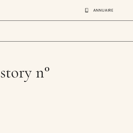
ANNUAIRE
story n°