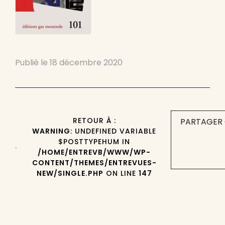
Publié le
18 décembre 2020
RETOUR À :
PARTAGER 
WARNING
: UNDEFINED VARIABLE
$POSTTYPEHUM IN
/HOME/ENTREVB/WWW/WP-
CONTENT/THEMES/ENTREVUES-
NEW/SINGLE.PHP
ON LINE
147