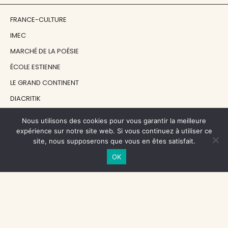
FRANCE-CULTURE
IMEC
MARCHÉ DE LA POÉSIE
ÉCOLE ESTIENNE
LE GRAND CONTINENT
DIACRITIK
EN ATTENDANT NADEAU
Nous utilisons des cookies pour vous garantir la meilleure
expérience sur notre site web. Si vous continuez à utiliser ce
site, nous supposerons que vous en êtes satisfait.
NOS SOUTIENS
OK
CENTRE NATIONAL DU LIVRE
RÉGION ÎLE-DE-FRANCE
MAIRIE PARIS CENTRE
FONDATION FMSH