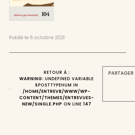
Publié le
6 octobre 2021
RETOUR À :
PARTAGER 
WARNING
: UNDEFINED VARIABLE
$POSTTYPEHUM IN
/HOME/ENTREVB/WWW/WP-
CONTENT/THEMES/ENTREVUES-
NEW/SINGLE.PHP
ON LINE
147