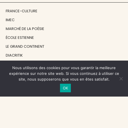
FRANCE-CULTURE
IMEC
MARCHÉ DE LA POÉSIE
ÉCOLE ESTIENNE
LE GRAND CONTINENT
DIACRITIK
EN ATTENDANT NADEAU
Nous utilisons des cookies pour vous garantir la meilleure
expérience sur notre site web. Si vous continuez à utiliser ce
site, nous supposerons que vous en êtes satisfait.
NOS SOUTIENS
OK
CENTRE NATIONAL DU LIVRE
RÉGION ÎLE-DE-FRANCE
MAIRIE PARIS CENTRE
FONDATION FMSH