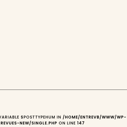
 VARIABLE $POSTTYPEHUM IN
/HOME/ENTREVB/WWW/WP-
REVUES-NEW/SINGLE.PHP
ON LINE
147